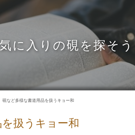
気に入りの硯を探そう
硯など多様な書道用品を扱うキョー和
品を扱うキョー和